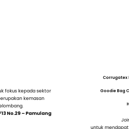
Corrugatex
k fokus kepada sektor
Goodie Bag 
 merupakan kemasan
gelombang.
F13 No.29 – Pamulang
Joi
untuk mendapatk