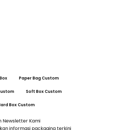
 Box
Paper Bag Custom
Custom
Soft Box Custom
Hard Box Custom
n Newsletter Kami
an informasi packaging terkini